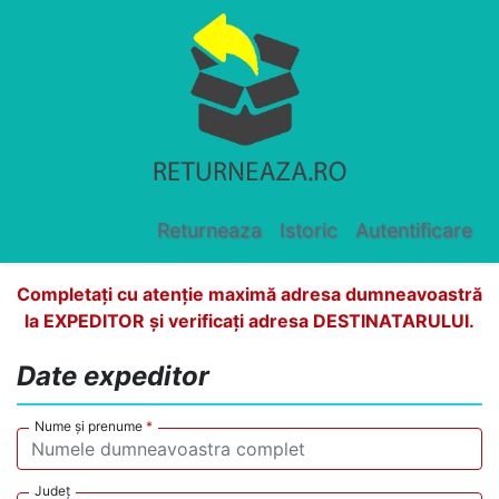
Returneaza
Istoric
Autentificare
Completați cu atenție maximă adresa dumneavoastră
la EXPEDITOR și verificați adresa DESTINATARULUI.
Date expeditor
Nume și prenume
*
Județ