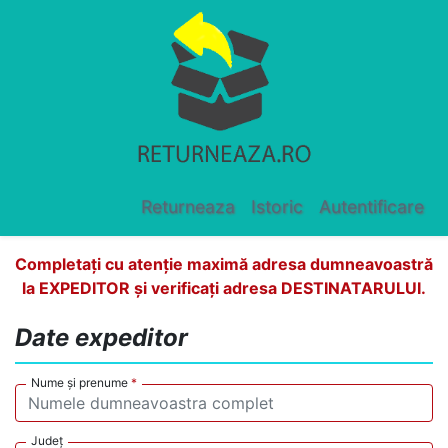
Returneaza
Istoric
Autentificare
Completați cu atenție maximă adresa dumneavoastră
la EXPEDITOR și verificați adresa DESTINATARULUI.
Date expeditor
Nume și prenume
*
Județ